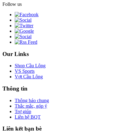
Follow us
Our Links
Shop Cầu Lông
VS Sports
Vợt Cầu Lông
Thông tin
Thông báo chung
Thắc mắc, góp ý
Trợ giúp
Liên hệ BQT
Liên kết bạn bè