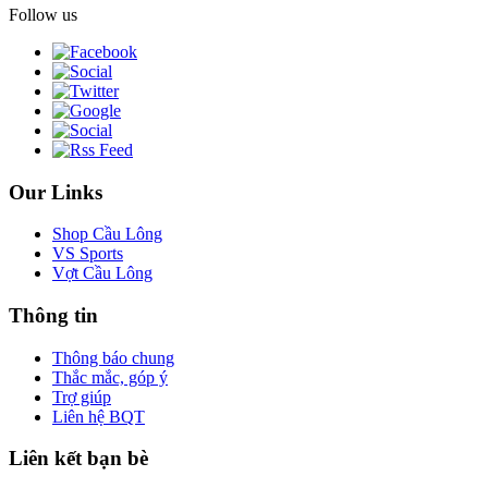
Follow us
Our Links
Shop Cầu Lông
VS Sports
Vợt Cầu Lông
Thông tin
Thông báo chung
Thắc mắc, góp ý
Trợ giúp
Liên hệ BQT
Liên kết bạn bè