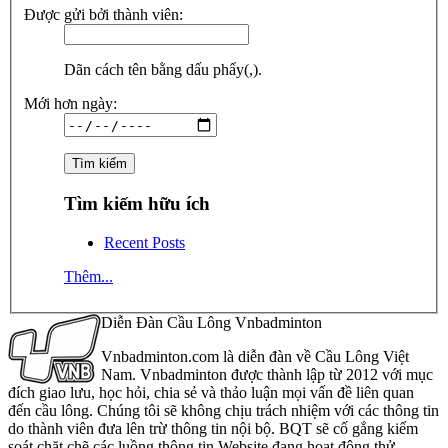
Được gửi bởi thành viên:
Dãn cách tên bằng dấu phẩy(,).
Mới hơn ngày:
Tìm kiếm hữu ích
Recent Posts
Thêm...
Diễn Đàn Cầu Lông Vnbadminton
Vnbadminton.com là diễn đàn về Cầu Lông Việt
Nam. Vnbadminton được thành lập từ 2012 với mục
đích giao lưu, học hỏi, chia sẻ và thảo luận mọi vấn đề liên quan
đến cầu lông. Chúng tôi sẽ không chịu trách nhiệm với các thông tin
do thành viên đưa lên trừ thông tin nội bộ. BQT sẽ cố gắng kiểm
soát chặt chẽ các luồng thông tin Website đang hoạt động thử