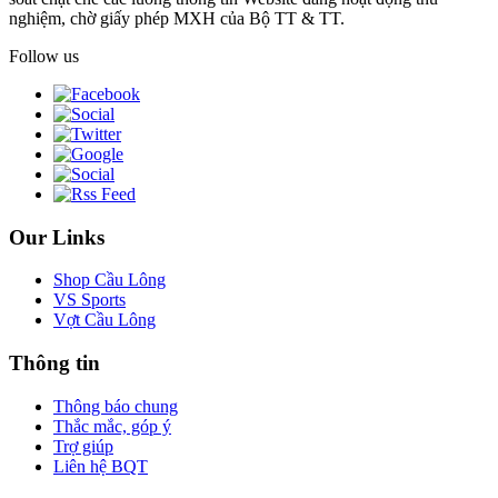
nghiệm, chờ giấy phép MXH của Bộ TT & TT.
Follow us
Our Links
Shop Cầu Lông
VS Sports
Vợt Cầu Lông
Thông tin
Thông báo chung
Thắc mắc, góp ý
Trợ giúp
Liên hệ BQT