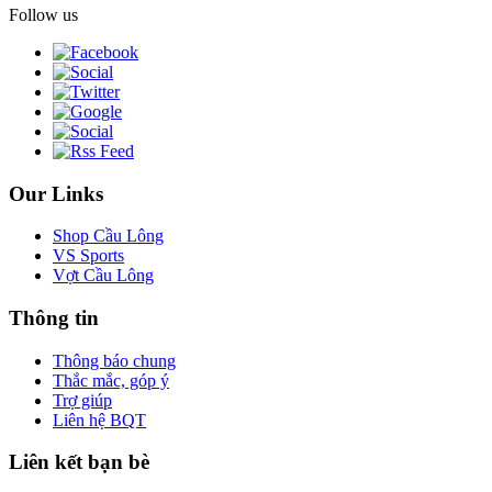
Follow us
Our Links
Shop Cầu Lông
VS Sports
Vợt Cầu Lông
Thông tin
Thông báo chung
Thắc mắc, góp ý
Trợ giúp
Liên hệ BQT
Liên kết bạn bè