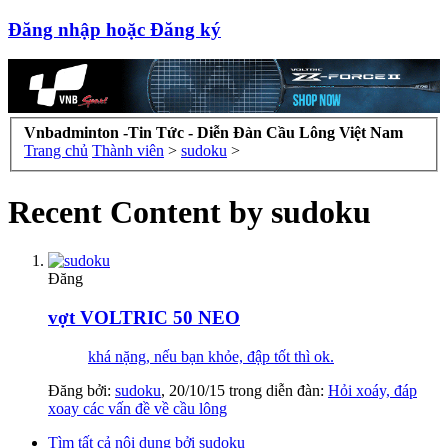
Đăng nhập hoặc Đăng ký
Vnbadminton -Tin Tức - Diễn Đàn Cầu Lông Việt Nam
Trang chủ
Thành viên
>
sudoku
>
Recent Content by sudoku
Đăng
vợt VOLTRIC 50 NEO
khá nặng, nếu bạn khỏe, đập tốt thì ok.
Đăng bởi:
sudoku
,
20/10/15
trong diễn đàn:
Hỏi xoáy, đáp
xoay các vấn đề về cầu lông
Tìm tất cả nội dung bởi sudoku