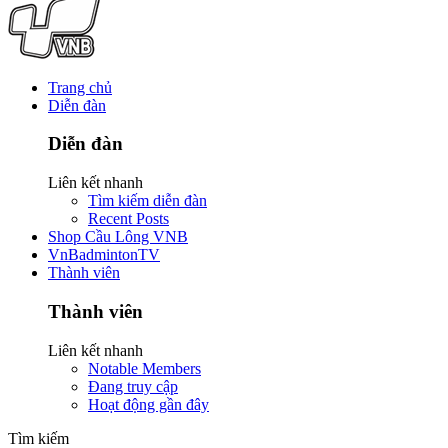
Trang chủ
Diễn đàn
Diễn đàn
Liên kết nhanh
Tìm kiếm diễn đàn
Recent Posts
Shop Cầu Lông VNB
VnBadmintonTV
Thành viên
Thành viên
Liên kết nhanh
Notable Members
Đang truy cập
Hoạt động gần đây
Tìm kiếm