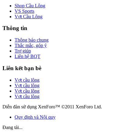
Shop Cầu Lông
VS Sports
Vợt Cầu Lông
Thông tin
Thông báo chung
Thắc mắc, góp ý
Trợ giúp
Liên hệ BQT
Liên kết bạn bè
Vợt cầu lông
Vợt cầu lông
Vợt cầu lông
Vợt cầu lông
Diễn đàn sử dụng XenForo™ ©2011 XenForo Ltd.
Quy định và Nội quy
Đang tải...