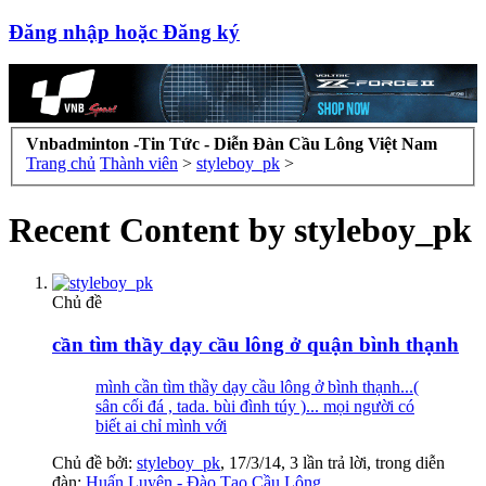
Đăng nhập hoặc Đăng ký
Vnbadminton -Tin Tức - Diễn Đàn Cầu Lông Việt Nam
Trang chủ
Thành viên
>
styleboy_pk
>
Recent Content by styleboy_pk
Chủ đề
cần tìm thầy dạy cầu lông ở quận bình thạnh
mình cần tìm thầy dạy cầu lông ở bình thạnh...(
sân cối đá , tada. bùi đình túy )... mọi người có
biết ai chỉ mình với
Chủ đề bởi:
styleboy_pk
,
17/3/14
, 3 lần trả lời, trong diễn
đàn:
Huấn Luyện - Đào Tạo Cầu Lông