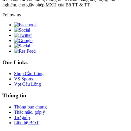
nghiệm, chờ giấy phép MXH của Bộ TT & TT.
Follow us
Our Links
Shop Cầu Lông
VS Sports
Vợt Cầu Lông
Thông tin
Thông báo chung
Thắc mắc, góp ý
Trợ giúp
Liên hệ BQT