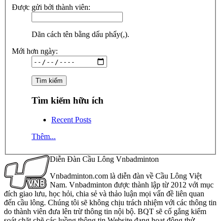
Được gửi bởi thành viên:
Dãn cách tên bằng dấu phẩy(,).
Mới hơn ngày:
Tìm kiếm hữu ích
Recent Posts
Thêm...
Diễn Đàn Cầu Lông Vnbadminton
Vnbadminton.com là diễn đàn về Cầu Lông Việt
Nam. Vnbadminton được thành lập từ 2012 với mục
đích giao lưu, học hỏi, chia sẻ và thảo luận mọi vấn đề liên quan
đến cầu lông. Chúng tôi sẽ không chịu trách nhiệm với các thông tin
do thành viên đưa lên trừ thông tin nội bộ. BQT sẽ cố gắng kiểm
soát chặt chẽ các luồng thông tin Website đang hoạt động thử