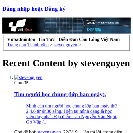
Đăng nhập hoặc Đăng ký
Vnbadminton -Tin Tức - Diễn Đàn Cầu Lông Việt Nam
Trang chủ
Thành viên
>
stevenguyen
>
Recent Content by stevenguyen
Chủ đề
Tìm người học chung (lớp ban ngày).
Mình cần tìm người học chung lớp ban ngày thứ
2,4,6 từ 9h30 sáng. Hiện tại mình đang là học
viên duy nhất. Địa điểm: sân Nguyễn Văn Nghi,
Gò Vấp (...
Chủ đề bởi:
stevenguyen
,
22/3/19
, 1 lần trả lời, trong diễn