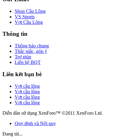
Shop Cầu Lông
VS Sports
Vợt Cầu Lông
Thông tin
Thông báo chung
Thắc mắc, góp ý
Trợ giúp
Liên hệ BQT
Liên kết bạn bè
Vợt cầu lông
Vợt cầu lông
Vợt cầu lông
Vợt cầu lông
Diễn đàn sử dụng XenForo™ ©2011 XenForo Ltd.
Quy định và Nội quy
Đang tải...