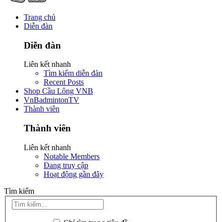
Trang chủ
Diễn đàn
Diễn đàn
Liên kết nhanh
Tìm kiếm diễn đàn
Recent Posts
Shop Cầu Lông VNB
VnBadmintonTV
Thành viên
Thành viên
Liên kết nhanh
Notable Members
Đang truy cập
Hoạt động gần đây
Tìm kiếm