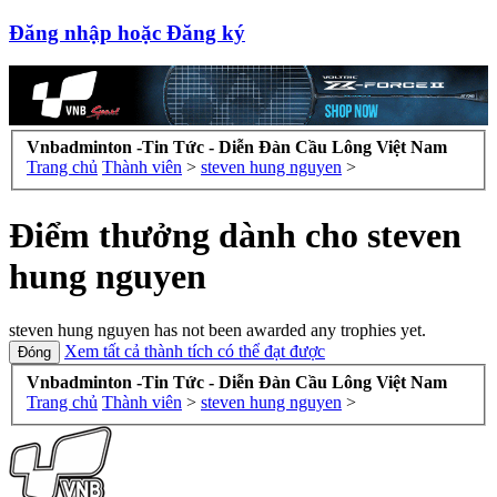
Đăng nhập hoặc Đăng ký
Vnbadminton -Tin Tức - Diễn Đàn Cầu Lông Việt Nam
Trang chủ
Thành viên
>
steven hung nguyen
>
Điểm thưởng dành cho steven
hung nguyen
steven hung nguyen has not been awarded any trophies yet.
Xem tất cả thành tích có thể đạt được
Vnbadminton -Tin Tức - Diễn Đàn Cầu Lông Việt Nam
Trang chủ
Thành viên
>
steven hung nguyen
>