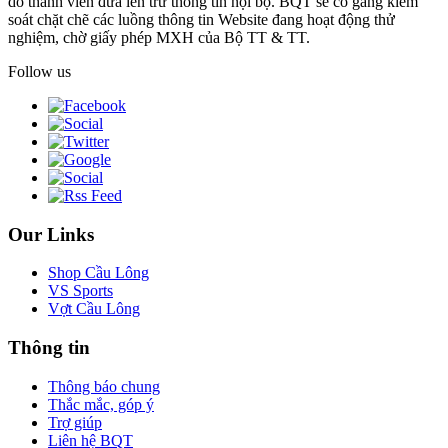
do thành viên đưa lên trừ thông tin nội bộ. BQT sẽ cố gắng kiểm
soát chặt chẽ các luồng thông tin Website đang hoạt động thử
nghiệm, chờ giấy phép MXH của Bộ TT & TT.
Follow us
Our Links
Shop Cầu Lông
VS Sports
Vợt Cầu Lông
Thông tin
Thông báo chung
Thắc mắc, góp ý
Trợ giúp
Liên hệ BQT