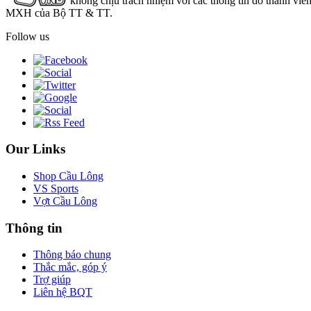
không chịu trách nhiệm với các thông tin do thành viê
MXH của Bộ TT & TT.
Follow us
Our Links
Shop Cầu Lông
VS Sports
Vợt Cầu Lông
Thông tin
Thông báo chung
Thắc mắc, góp ý
Trợ giúp
Liên hệ BQT