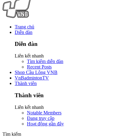
Trang chủ
Diễn đàn
Diễn đàn
Liên kết nhanh
Tìm kiếm diễn đàn
Recent Posts
Shop Cầu Lông VNB
VnBadmintonTV
Thành viên
Thành viên
Liên kết nhanh
Notable Members
Đang truy cập
Hoạt động gần đây
Tìm kiếm