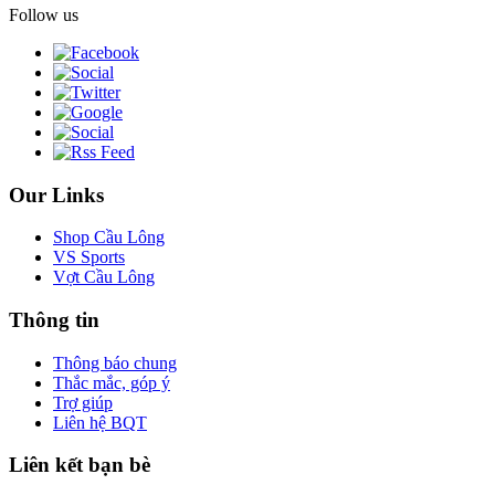
Follow us
Our Links
Shop Cầu Lông
VS Sports
Vợt Cầu Lông
Thông tin
Thông báo chung
Thắc mắc, góp ý
Trợ giúp
Liên hệ BQT
Liên kết bạn bè