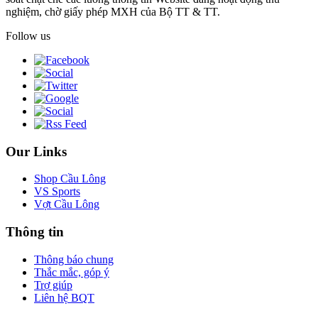
nghiệm, chờ giấy phép MXH của Bộ TT & TT.
Follow us
Our Links
Shop Cầu Lông
VS Sports
Vợt Cầu Lông
Thông tin
Thông báo chung
Thắc mắc, góp ý
Trợ giúp
Liên hệ BQT