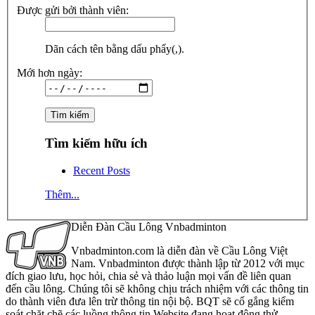
Được gửi bởi thành viên:
Dãn cách tên bằng dấu phẩy(,).
Mới hơn ngày:
Tìm kiếm hữu ích
Recent Posts
Thêm...
Diễn Đàn Cầu Lông Vnbadminton
Vnbadminton.com là diễn đàn về Cầu Lông Việt
Nam. Vnbadminton được thành lập từ 2012 với mục
đích giao lưu, học hỏi, chia sẻ và thảo luận mọi vấn đề liên quan
đến cầu lông. Chúng tôi sẽ không chịu trách nhiệm với các thông tin
do thành viên đưa lên trừ thông tin nội bộ. BQT sẽ cố gắng kiểm
soát chặt chẽ các luồng thông tin Website đang hoạt động thử