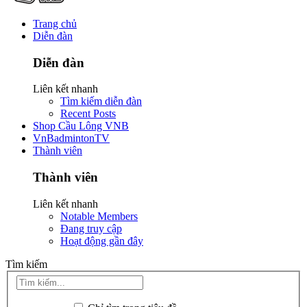
Trang chủ
Diễn đàn
Diễn đàn
Liên kết nhanh
Tìm kiếm diễn đàn
Recent Posts
Shop Cầu Lông VNB
VnBadmintonTV
Thành viên
Thành viên
Liên kết nhanh
Notable Members
Đang truy cập
Hoạt động gần đây
Tìm kiếm