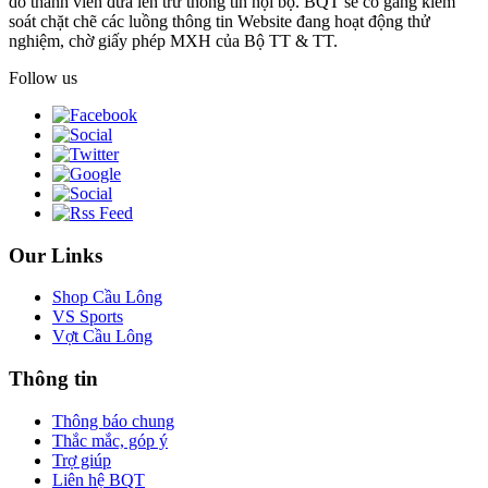
do thành viên đưa lên trừ thông tin nội bộ. BQT sẽ cố gắng kiểm
soát chặt chẽ các luồng thông tin Website đang hoạt động thử
nghiệm, chờ giấy phép MXH của Bộ TT & TT.
Follow us
Our Links
Shop Cầu Lông
VS Sports
Vợt Cầu Lông
Thông tin
Thông báo chung
Thắc mắc, góp ý
Trợ giúp
Liên hệ BQT