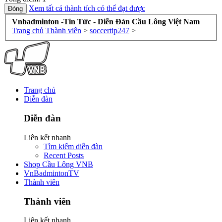
Xem tất cả thành tích có thể đạt được
Vnbadminton -Tin Tức - Diễn Đàn Cầu Lông Việt Nam
Trang chủ
Thành viên
>
soccertip247
>
Trang chủ
Diễn đàn
Diễn đàn
Liên kết nhanh
Tìm kiếm diễn đàn
Recent Posts
Shop Cầu Lông VNB
VnBadmintonTV
Thành viên
Thành viên
Liên kết nhanh