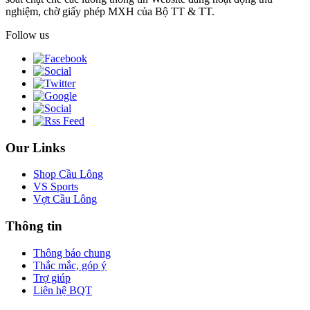
nghiệm, chờ giấy phép MXH của Bộ TT & TT.
Follow us
Our Links
Shop Cầu Lông
VS Sports
Vợt Cầu Lông
Thông tin
Thông báo chung
Thắc mắc, góp ý
Trợ giúp
Liên hệ BQT