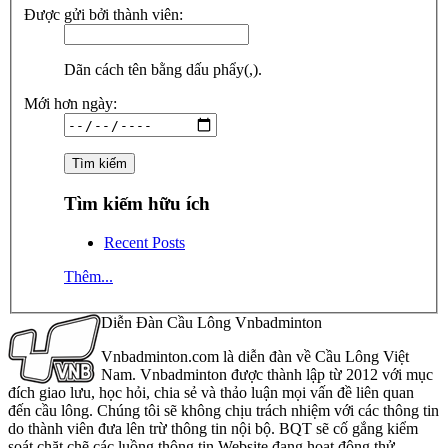
Được gửi bởi thành viên:
Dãn cách tên bằng dấu phẩy(,).
Mới hơn ngày:
Tìm kiếm hữu ích
Recent Posts
Thêm...
Diễn Đàn Cầu Lông Vnbadminton
Vnbadminton.com là diễn đàn về Cầu Lông Việt
Nam. Vnbadminton được thành lập từ 2012 với mục
đích giao lưu, học hỏi, chia sẻ và thảo luận mọi vấn đề liên quan
đến cầu lông. Chúng tôi sẽ không chịu trách nhiệm với các thông tin
do thành viên đưa lên trừ thông tin nội bộ. BQT sẽ cố gắng kiểm
soát chặt chẽ các luồng thông tin Website đang hoạt động thử