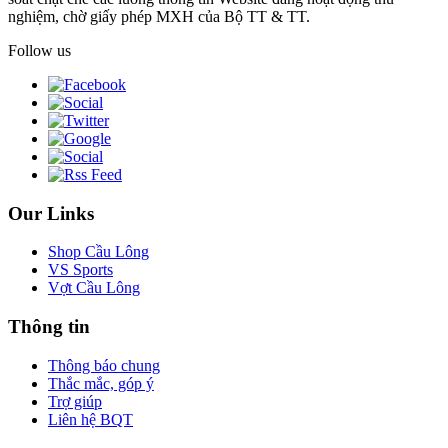
nghiệm, chờ giấy phép MXH của Bộ TT & TT.
Follow us
Our Links
Shop Cầu Lông
VS Sports
Vợt Cầu Lông
Thông tin
Thông báo chung
Thắc mắc, góp ý
Trợ giúp
Liên hệ BQT