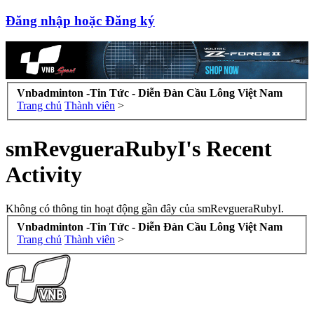
Đăng nhập hoặc Đăng ký
Vnbadminton -Tin Tức - Diễn Đàn Cầu Lông Việt Nam
Trang chủ
Thành viên
>
smRevgueraRubyI's Recent
Activity
Không có thông tin hoạt động gần đây của smRevgueraRubyI.
Vnbadminton -Tin Tức - Diễn Đàn Cầu Lông Việt Nam
Trang chủ
Thành viên
>