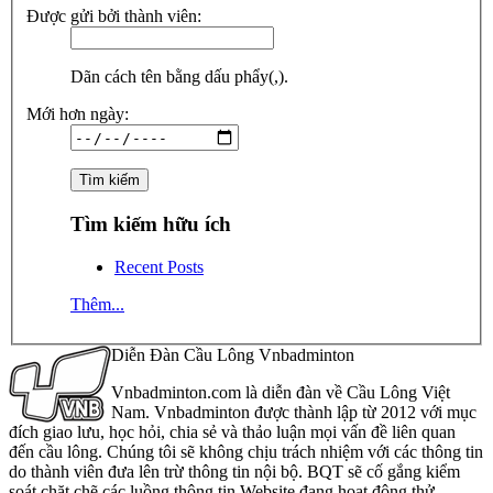
Được gửi bởi thành viên:
Dãn cách tên bằng dấu phẩy(,).
Mới hơn ngày:
Tìm kiếm hữu ích
Recent Posts
Thêm...
Diễn Đàn Cầu Lông Vnbadminton
Vnbadminton.com là diễn đàn về Cầu Lông Việt
Nam. Vnbadminton được thành lập từ 2012 với mục
đích giao lưu, học hỏi, chia sẻ và thảo luận mọi vấn đề liên quan
đến cầu lông. Chúng tôi sẽ không chịu trách nhiệm với các thông tin
do thành viên đưa lên trừ thông tin nội bộ. BQT sẽ cố gắng kiểm
soát chặt chẽ các luồng thông tin Website đang hoạt động thử