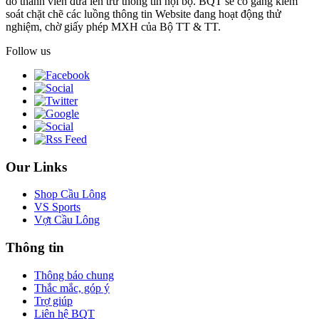
do thành viên đưa lên trừ thông tin nội bộ. BQT sẽ cố gắng kiểm
soát chặt chẽ các luồng thông tin Website đang hoạt động thử
nghiệm, chờ giấy phép MXH của Bộ TT & TT.
Follow us
Our Links
Shop Cầu Lông
VS Sports
Vợt Cầu Lông
Thông tin
Thông báo chung
Thắc mắc, góp ý
Trợ giúp
Liên hệ BQT