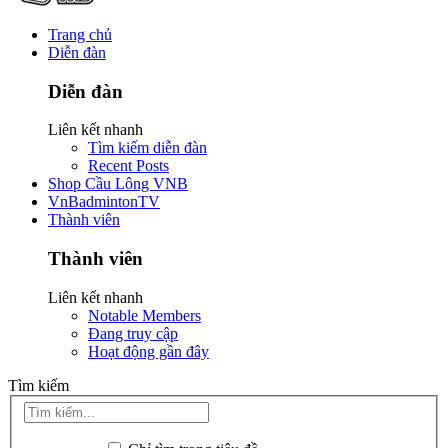
Trang chủ
Diễn đàn
Diễn đàn
Liên kết nhanh
Tìm kiếm diễn đàn
Recent Posts
Shop Cầu Lông VNB
VnBadmintonTV
Thành viên
Thành viên
Liên kết nhanh
Notable Members
Đang truy cập
Hoạt động gần đây
Tìm kiếm