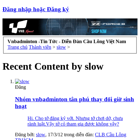
Đăng nhập hoặc Đăng ký
Vnbadminton -Tin Tức - Diễn Đàn Cầu Lông Việt Nam
Trang chủ
Thành viên
>
slow
>
Recent Content by slow
Đăng
Nhóm vnbadminton tân phú thay đổi giờ sinh
hoạt
Hi. Cho tớ đăng ký với. Nhưng tớ chơi dở, chưa
rành luật.Vậy tớ có tham gia được không vậy?
Đăng bởi:
slow
,
17/3/12
trong diễn đàn:
CLB Cầu Lông