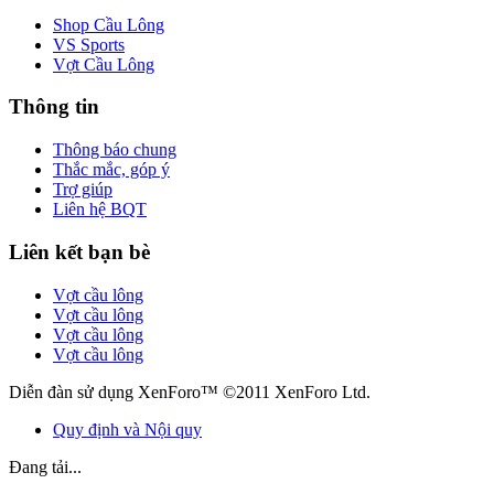
Shop Cầu Lông
VS Sports
Vợt Cầu Lông
Thông tin
Thông báo chung
Thắc mắc, góp ý
Trợ giúp
Liên hệ BQT
Liên kết bạn bè
Vợt cầu lông
Vợt cầu lông
Vợt cầu lông
Vợt cầu lông
Diễn đàn sử dụng XenForo™ ©2011 XenForo Ltd.
Quy định và Nội quy
Đang tải...