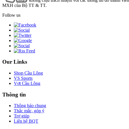
không chịu trách nhiệm với các thông tin do thành viê
MXH của Bộ TT & TT.
Follow us
Our Links
Shop Cầu Lông
VS Sports
Vợt Cầu Lông
Thông tin
Thông báo chung
Thắc mắc, góp ý
Trợ giúp
Liên hệ BQT