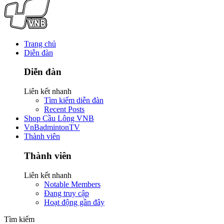
Trang chủ
Diễn đàn
Diễn đàn
Liên kết nhanh
Tìm kiếm diễn đàn
Recent Posts
Shop Cầu Lông VNB
VnBadmintonTV
Thành viên
Thành viên
Liên kết nhanh
Notable Members
Đang truy cập
Hoạt động gần đây
Tìm kiếm