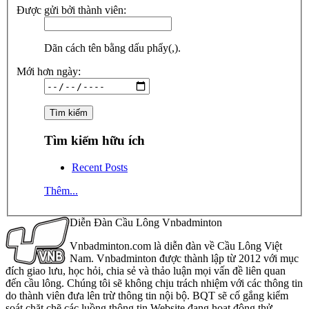
Được gửi bởi thành viên:
Dãn cách tên bằng dấu phẩy(,).
Mới hơn ngày:
Tìm kiếm hữu ích
Recent Posts
Thêm...
Diễn Đàn Cầu Lông Vnbadminton
Vnbadminton.com là diễn đàn về Cầu Lông Việt
Nam. Vnbadminton được thành lập từ 2012 với mục
đích giao lưu, học hỏi, chia sẻ và thảo luận mọi vấn đề liên quan
đến cầu lông. Chúng tôi sẽ không chịu trách nhiệm với các thông tin
do thành viên đưa lên trừ thông tin nội bộ. BQT sẽ cố gắng kiểm
soát chặt chẽ các luồng thông tin Website đang hoạt động thử