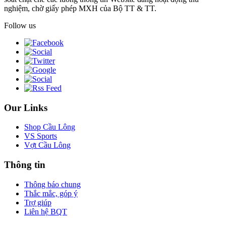
nghiệm, chờ giấy phép MXH của Bộ TT & TT.
Follow us
Our Links
Shop Cầu Lông
VS Sports
Vợt Cầu Lông
Thông tin
Thông báo chung
Thắc mắc, góp ý
Trợ giúp
Liên hệ BQT