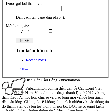
Được gửi bởi thành viên:
Dãn cách tên bằng dấu phẩy(,).
Mới hơn ngày:
Tìm kiếm hữu ích
Recent Posts
Thêm...
Diễn Đàn Cầu Lông Vnbadminton
Vnbadminton.com là diễn đàn về Cầu Lông Việt
Nam. Vnbadminton được thành lập từ 2012 với mục
đích giao lưu, học hỏi, chia sẻ và thảo luận mọi vấn đề liên quan
đến cầu lông. Chúng tôi sẽ không chịu trách nhiệm với các thông tin
do thành viên đưa lên trừ thông tin nội bộ. BQT sẽ cố gắng kiểm
soát chặt chẽ các luồng thông tin Website đang hoạt động thử