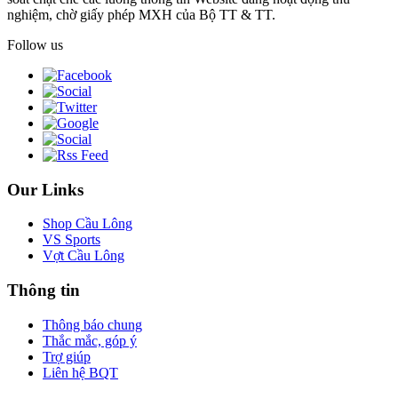
nghiệm, chờ giấy phép MXH của Bộ TT & TT.
Follow us
Our Links
Shop Cầu Lông
VS Sports
Vợt Cầu Lông
Thông tin
Thông báo chung
Thắc mắc, góp ý
Trợ giúp
Liên hệ BQT