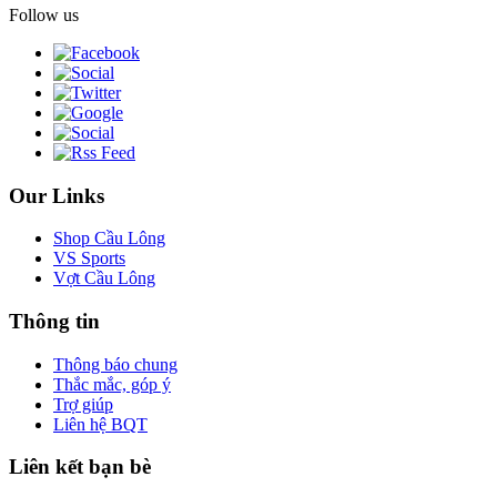
Follow us
Our Links
Shop Cầu Lông
VS Sports
Vợt Cầu Lông
Thông tin
Thông báo chung
Thắc mắc, góp ý
Trợ giúp
Liên hệ BQT
Liên kết bạn bè