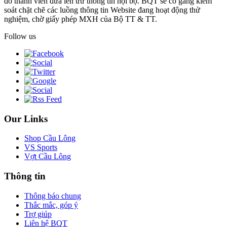
do thành viên đưa lên trừ thông tin nội bộ. BQT sẽ cố gắng kiểm
soát chặt chẽ các luồng thông tin Website đang hoạt động thử
nghiệm, chờ giấy phép MXH của Bộ TT & TT.
Follow us
Our Links
Shop Cầu Lông
VS Sports
Vợt Cầu Lông
Thông tin
Thông báo chung
Thắc mắc, góp ý
Trợ giúp
Liên hệ BQT