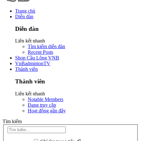
Trang chủ
Diễn đàn
Diễn đàn
Liên kết nhanh
Tìm kiếm diễn đàn
Recent Posts
Shop Cầu Lông VNB
VnBadmintonTV
Thành viên
Thành viên
Liên kết nhanh
Notable Members
Đang truy cập
Hoạt động gần đây
Tìm kiếm