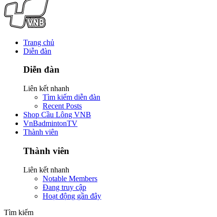
Trang chủ
Diễn đàn
Diễn đàn
Liên kết nhanh
Tìm kiếm diễn đàn
Recent Posts
Shop Cầu Lông VNB
VnBadmintonTV
Thành viên
Thành viên
Liên kết nhanh
Notable Members
Đang truy cập
Hoạt động gần đây
Tìm kiếm