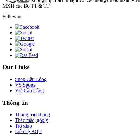
không chịu trách nhiệm với các thông tin do thành viê
MXH của Bộ TT & TT.
Follow us
Our Links
Shop Cầu Lông
VS Sports
Vợt Cầu Lông
Thông tin
Thông báo chung
Thắc mắc, góp ý
Trợ giúp
Liên hệ BQT