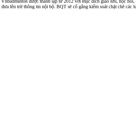
badminton được thành lập từ 2012 với mục đích giao lưu, học hỏi, ch
n đưa lên trừ thông tin nội bộ. BQT sẽ cố gắng kiểm soát chặt chẽ các