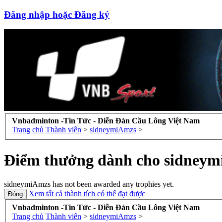
Đăng nhập hoặc Đăng ký
Vnbadminton -Tin Tức - Diễn Đàn Cầu Lông Việt Nam
Trang chủ
Thành viên
>
sidneymiAmzs
>
Điểm thưởng dành cho sidney
sidneymiAmzs has not been awarded any trophies yet.
Xem tất cả thành tích có thể đạt được
Vnbadminton -Tin Tức - Diễn Đàn Cầu Lông Việt Nam
Trang chủ
Thành viên
>
sidneymiAmzs
>