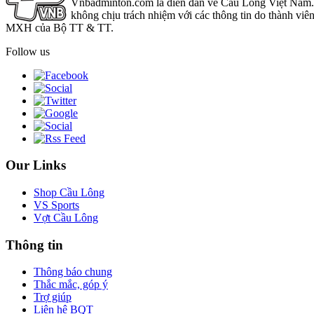
Vnbadminton.com là diễn đàn về Cầu Lông Việt Nam. Vn
không chịu trách nhiệm với các thông tin do thành viê
MXH của Bộ TT & TT.
Follow us
Our Links
Shop Cầu Lông
VS Sports
Vợt Cầu Lông
Thông tin
Thông báo chung
Thắc mắc, góp ý
Trợ giúp
Liên hệ BQT