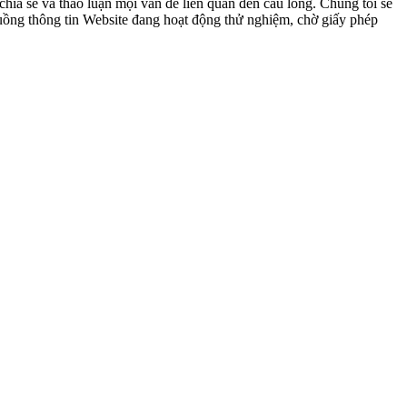
ia sẻ và thảo luận mọi vấn đề liên quan đến cầu lông. Chúng tôi sẽ
 luồng thông tin Website đang hoạt động thử nghiệm, chờ giấy phép