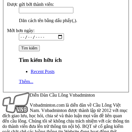
Được gửi bởi thành viên:
Dãn cách tên bằng dấu phẩy(,).
Mới hơn ngày:
Tìm kiếm hữu ích
Recent Posts
Thêm...
Diễn Đàn Cầu Lông Vnbadminton
Vnbadminton.com là diễn đàn về Cầu Lông Việt
Nam. Vnbadminton được thành lập từ 2012 với mục
đích giao lưu, học hỏi, chia sẻ và thảo luận mọi vấn đề liên quan
đến cầu lông. Chúng tôi sẽ không chịu trách nhiệm với các thông tin
do thành viên đưa lên trừ thông tin nội bộ. BQT sẽ cố gắng kiểm
soát chặt chẽ các luồng thông tin Website đang hoạt động thử