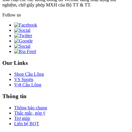
nghiệm, chờ giấy phép MXH của Bộ TT & TT.
Follow us
Our Links
Shop Cầu Lông
VS Sports
Vợt Cầu Lông
Thông tin
Thông báo chung
Thắc mắc, góp ý
Trợ giúp
Liên hệ BQT