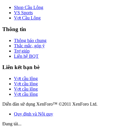
Shop Cầu Lông
VS Sports
Vợt Cầu Lông
Thông tin
Thông báo chung
Thắc mắc, góp ý
Trợ giúp
Liên hệ BQT
Liên kết bạn bè
Vợt cầu lông
Vợt cầu lông
Vợt cầu lông
Vợt cầu lông
Diễn đàn sử dụng XenForo™ ©2011 XenForo Ltd.
Quy định và Nội quy
Đang tải...