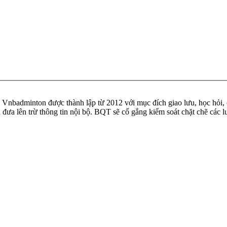
badminton được thành lập từ 2012 với mục đích giao lưu, học hỏi, ch
n đưa lên trừ thông tin nội bộ. BQT sẽ cố gắng kiểm soát chặt chẽ các