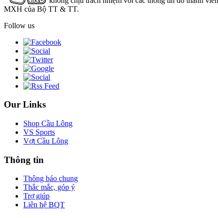
không chịu trách nhiệm với các thông tin do thành viê
MXH của Bộ TT & TT.
Follow us
Our Links
Shop Cầu Lông
VS Sports
Vợt Cầu Lông
Thông tin
Thông báo chung
Thắc mắc, góp ý
Trợ giúp
Liên hệ BQT