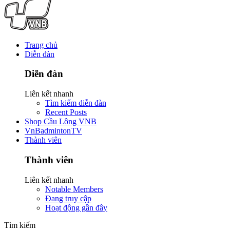
Trang chủ
Diễn đàn
Diễn đàn
Liên kết nhanh
Tìm kiếm diễn đàn
Recent Posts
Shop Cầu Lông VNB
VnBadmintonTV
Thành viên
Thành viên
Liên kết nhanh
Notable Members
Đang truy cập
Hoạt động gần đây
Tìm kiếm