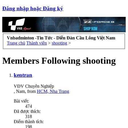
Đăng nhập hoặc Đăng ký
Vnbadminton -Tin Tức - Diễn Đàn Cầu Lông Việt Nam
Trang chủ
Thành viên
>
shooting
>
Members Following shooting
kentran
VĐV Chuyên Nghiệp
, Nam,
from
HCM, Nha Trang
Bài viết:
474
Đã được thích:
318
Điểm thành tích:
198