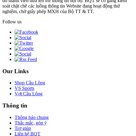
do thành viên đưa lên trừ thông tin nội bộ. BQT sẽ cố gắng kiểm
soát chặt chẽ các luồng thông tin Website đang hoạt động thử
nghiệm, chờ giấy phép MXH của Bộ TT & TT.
Follow us
Our Links
Shop Cầu Lông
VS Sports
Vợt Cầu Lông
Thông tin
Thông báo chung
Thắc mắc, góp ý
Trợ giúp
Liên hệ BQT