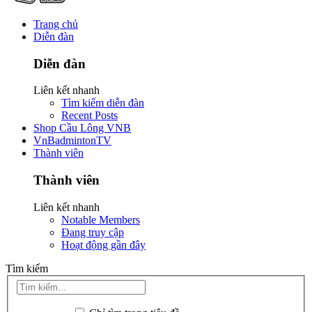
Trang chủ
Diễn đàn
Diễn đàn
Liên kết nhanh
Tìm kiếm diễn đàn
Recent Posts
Shop Cầu Lông VNB
VnBadmintonTV
Thành viên
Thành viên
Liên kết nhanh
Notable Members
Đang truy cập
Hoạt động gần đây
Tìm kiếm