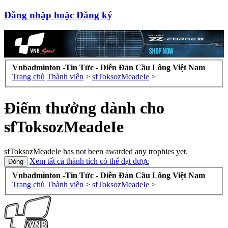
Đăng nhập hoặc Đăng ký
Vnbadminton -Tin Tức - Diễn Đàn Cầu Lông Việt Nam
Trang chủ
Thành viên
>
sfToksozMeadeIe
>
Điểm thưởng dành cho
sfToksozMeadeIe
sfToksozMeadeIe has not been awarded any trophies yet.
Xem tất cả thành tích có thể đạt được
Vnbadminton -Tin Tức - Diễn Đàn Cầu Lông Việt Nam
Trang chủ
Thành viên
>
sfToksozMeadeIe
>