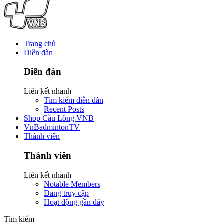
Trang chủ
Diễn đàn
Diễn đàn
Liên kết nhanh
Tìm kiếm diễn đàn
Recent Posts
Shop Cầu Lông VNB
VnBadmintonTV
Thành viên
Thành viên
Liên kết nhanh
Notable Members
Đang truy cập
Hoạt động gần đây
Tìm kiếm