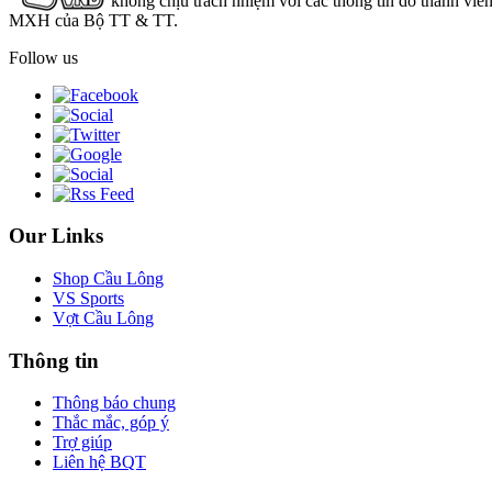
không chịu trách nhiệm với các thông tin do thành viê
MXH của Bộ TT & TT.
Follow us
Our Links
Shop Cầu Lông
VS Sports
Vợt Cầu Lông
Thông tin
Thông báo chung
Thắc mắc, góp ý
Trợ giúp
Liên hệ BQT