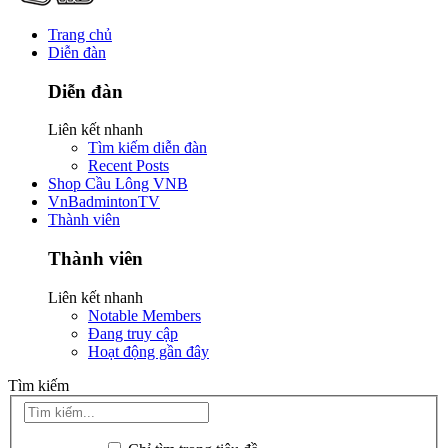
Trang chủ
Diễn đàn
Diễn đàn
Liên kết nhanh
Tìm kiếm diễn đàn
Recent Posts
Shop Cầu Lông VNB
VnBadmintonTV
Thành viên
Thành viên
Liên kết nhanh
Notable Members
Đang truy cập
Hoạt động gần đây
Tìm kiếm