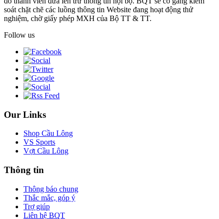
do thành viên đưa lên trừ thông tin nội bộ. BQT sẽ cố gắng kiểm
soát chặt chẽ các luồng thông tin Website đang hoạt động thử
nghiệm, chờ giấy phép MXH của Bộ TT & TT.
Follow us
Our Links
Shop Cầu Lông
VS Sports
Vợt Cầu Lông
Thông tin
Thông báo chung
Thắc mắc, góp ý
Trợ giúp
Liên hệ BQT