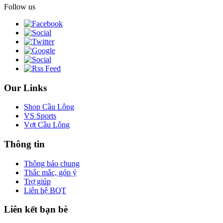
Follow us
Our Links
Shop Cầu Lông
VS Sports
Vợt Cầu Lông
Thông tin
Thông báo chung
Thắc mắc, góp ý
Trợ giúp
Liên hệ BQT
Liên kết bạn bè