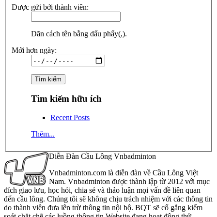
Được gửi bởi thành viên:
Dãn cách tên bằng dấu phẩy(,).
Mới hơn ngày:
Tìm kiếm hữu ích
Recent Posts
Thêm...
Diễn Đàn Cầu Lông Vnbadminton
Vnbadminton.com là diễn đàn về Cầu Lông Việt
Nam. Vnbadminton được thành lập từ 2012 với mục
đích giao lưu, học hỏi, chia sẻ và thảo luận mọi vấn đề liên quan
đến cầu lông. Chúng tôi sẽ không chịu trách nhiệm với các thông tin
do thành viên đưa lên trừ thông tin nội bộ. BQT sẽ cố gắng kiểm
soát chặt chẽ các luồng thông tin Website đang hoạt động thử