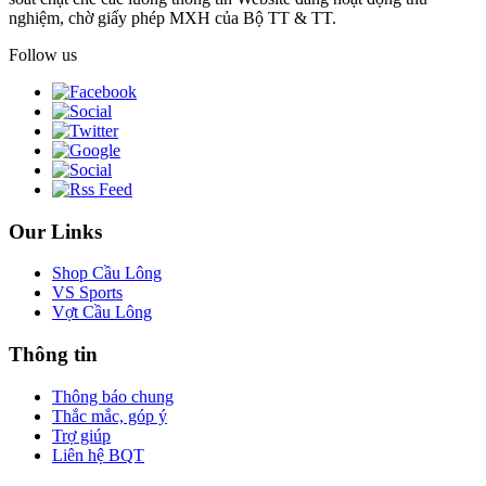
nghiệm, chờ giấy phép MXH của Bộ TT & TT.
Follow us
Our Links
Shop Cầu Lông
VS Sports
Vợt Cầu Lông
Thông tin
Thông báo chung
Thắc mắc, góp ý
Trợ giúp
Liên hệ BQT