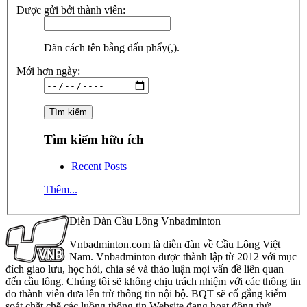
Được gửi bởi thành viên:
Dãn cách tên bằng dấu phẩy(,).
Mới hơn ngày:
Tìm kiếm hữu ích
Recent Posts
Thêm...
Diễn Đàn Cầu Lông Vnbadminton
Vnbadminton.com là diễn đàn về Cầu Lông Việt
Nam. Vnbadminton được thành lập từ 2012 với mục
đích giao lưu, học hỏi, chia sẻ và thảo luận mọi vấn đề liên quan
đến cầu lông. Chúng tôi sẽ không chịu trách nhiệm với các thông tin
do thành viên đưa lên trừ thông tin nội bộ. BQT sẽ cố gắng kiểm
soát chặt chẽ các luồng thông tin Website đang hoạt động thử