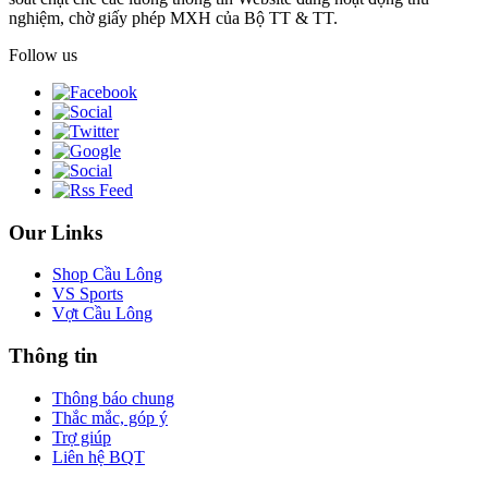
nghiệm, chờ giấy phép MXH của Bộ TT & TT.
Follow us
Our Links
Shop Cầu Lông
VS Sports
Vợt Cầu Lông
Thông tin
Thông báo chung
Thắc mắc, góp ý
Trợ giúp
Liên hệ BQT