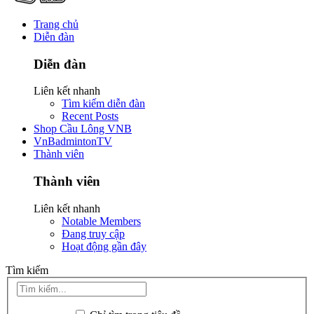
Trang chủ
Diễn đàn
Diễn đàn
Liên kết nhanh
Tìm kiếm diễn đàn
Recent Posts
Shop Cầu Lông VNB
VnBadmintonTV
Thành viên
Thành viên
Liên kết nhanh
Notable Members
Đang truy cập
Hoạt động gần đây
Tìm kiếm