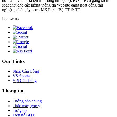
do thành viên đưa lên trừ thông tin nội bộ. BQT sẽ cố gắng kiểm
soát chặt chẽ các luồng thông tin Website đang hoạt động thử
nghiệm, chờ giấy phép MXH của Bộ TT & TT.
Follow us
Our Links
Shop Cầu Lông
VS Sports
Vợt Cầu Lông
Thông tin
Thông báo chung
Thắc mắc, góp ý
Trợ giúp
Liên hệ BQT