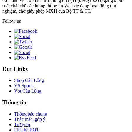
do thành viên đưa lên trừ thông tin nội bộ. BQT sẽ cố gắng kiểm
soát chặt chẽ các luồng thông tin Website đang hoạt động thử
nghiệm, chờ giấy phép MXH của Bộ TT & TT.
Follow us
Our Links
Shop Cầu Lông
VS Sports
Vợt Cầu Lông
Thông tin
Thông báo chung
Thắc mắc, góp ý
Trợ giúp
Liên hệ BQT