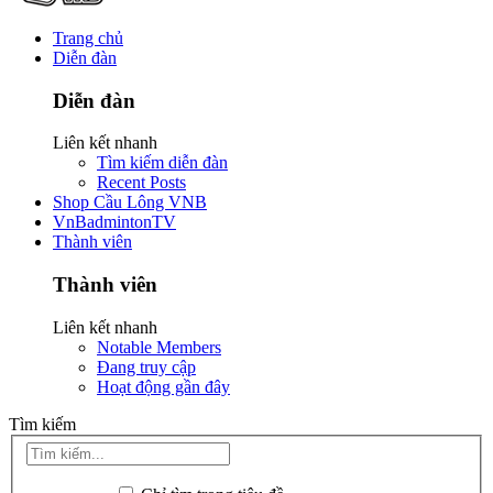
Trang chủ
Diễn đàn
Diễn đàn
Liên kết nhanh
Tìm kiếm diễn đàn
Recent Posts
Shop Cầu Lông VNB
VnBadmintonTV
Thành viên
Thành viên
Liên kết nhanh
Notable Members
Đang truy cập
Hoạt động gần đây
Tìm kiếm