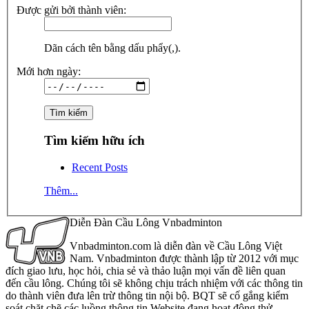
Được gửi bởi thành viên:
Dãn cách tên bằng dấu phẩy(,).
Mới hơn ngày:
Tìm kiếm hữu ích
Recent Posts
Thêm...
Diễn Đàn Cầu Lông Vnbadminton
Vnbadminton.com là diễn đàn về Cầu Lông Việt
Nam. Vnbadminton được thành lập từ 2012 với mục
đích giao lưu, học hỏi, chia sẻ và thảo luận mọi vấn đề liên quan
đến cầu lông. Chúng tôi sẽ không chịu trách nhiệm với các thông tin
do thành viên đưa lên trừ thông tin nội bộ. BQT sẽ cố gắng kiểm
soát chặt chẽ các luồng thông tin Website đang hoạt động thử