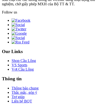
nghiệm, chờ giấy phép MXH của Bộ TT & TT.
Follow us
Our Links
Shop Cầu Lông
VS Sports
Vợt Cầu Lông
Thông tin
Thông báo chung
Thắc mắc, góp ý
Trợ giúp
Liên hệ BQT