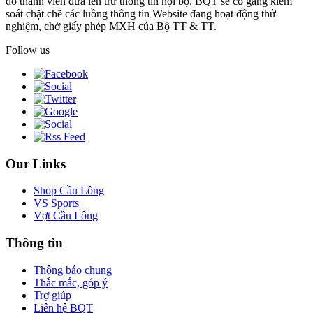
do thành viên đưa lên trừ thông tin nội bộ. BQT sẽ cố gắng kiểm
soát chặt chẽ các luồng thông tin Website đang hoạt động thử
nghiệm, chờ giấy phép MXH của Bộ TT & TT.
Follow us
Our Links
Shop Cầu Lông
VS Sports
Vợt Cầu Lông
Thông tin
Thông báo chung
Thắc mắc, góp ý
Trợ giúp
Liên hệ BQT