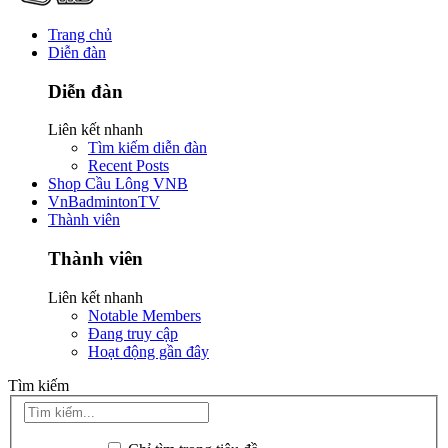
Trang chủ
Diễn đàn
Diễn đàn
Liên kết nhanh
Tìm kiếm diễn đàn
Recent Posts
Shop Cầu Lông VNB
VnBadmintonTV
Thành viên
Thành viên
Liên kết nhanh
Notable Members
Đang truy cập
Hoạt động gần đây
Tìm kiếm