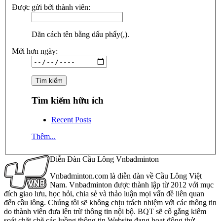
Được gửi bởi thành viên:
Dãn cách tên bằng dấu phẩy(,).
Mới hơn ngày:
Tìm kiếm hữu ích
Recent Posts
Thêm...
Diễn Đàn Cầu Lông Vnbadminton
Vnbadminton.com là diễn đàn về Cầu Lông Việt
Nam. Vnbadminton được thành lập từ 2012 với mục
đích giao lưu, học hỏi, chia sẻ và thảo luận mọi vấn đề liên quan
đến cầu lông. Chúng tôi sẽ không chịu trách nhiệm với các thông tin
do thành viên đưa lên trừ thông tin nội bộ. BQT sẽ cố gắng kiểm
soát chặt chẽ các luồng thông tin Website đang hoạt động thử