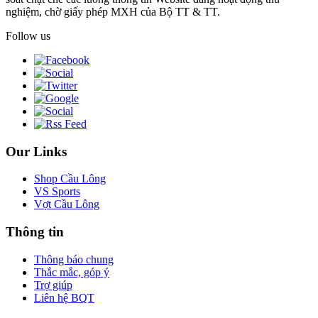
nghiệm, chờ giấy phép MXH của Bộ TT & TT.
Follow us
Our Links
Shop Cầu Lông
VS Sports
Vợt Cầu Lông
Thông tin
Thông báo chung
Thắc mắc, góp ý
Trợ giúp
Liên hệ BQT