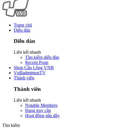
Trang chủ
Diễn đàn
Diễn đàn
Liên kết nhanh
Tìm kiếm diễn đàn
Recent Posts
Shop Cầu Lông VNB
VnBadmintonTV
Thành viên
Thành viên
Liên kết nhanh
Notable Members
Đang truy cập
Hoạt động gần đây
Tìm kiếm