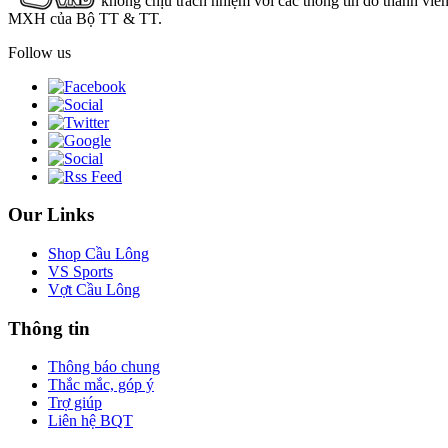
không chịu trách nhiệm với các thông tin do thành viê
MXH của Bộ TT & TT.
Follow us
Our Links
Shop Cầu Lông
VS Sports
Vợt Cầu Lông
Thông tin
Thông báo chung
Thắc mắc, góp ý
Trợ giúp
Liên hệ BQT