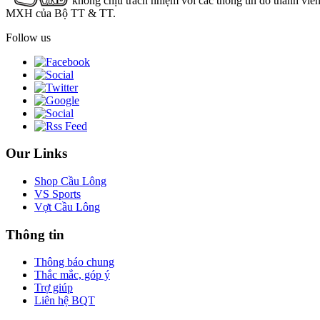
không chịu trách nhiệm với các thông tin do thành viê
MXH của Bộ TT & TT.
Follow us
Our Links
Shop Cầu Lông
VS Sports
Vợt Cầu Lông
Thông tin
Thông báo chung
Thắc mắc, góp ý
Trợ giúp
Liên hệ BQT