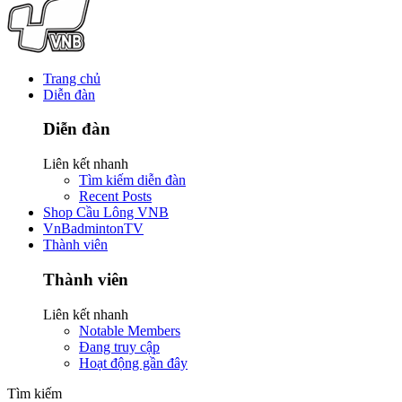
Trang chủ
Diễn đàn
Diễn đàn
Liên kết nhanh
Tìm kiếm diễn đàn
Recent Posts
Shop Cầu Lông VNB
VnBadmintonTV
Thành viên
Thành viên
Liên kết nhanh
Notable Members
Đang truy cập
Hoạt động gần đây
Tìm kiếm