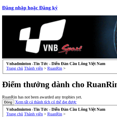
Đăng nhập hoặc Đăng ký
Vnbadminton -Tin Tức - Diễn Đàn Cầu Lông Việt Nam
Trang chủ
Thành viên
>
RuanRin
>
Điểm thưởng dành cho RuanRi
RuanRin has not been awarded any trophies yet.
Xem tất cả thành tích có thể đạt được
Vnbadminton -Tin Tức - Diễn Đàn Cầu Lông Việt Nam
Trang chủ
Thành viên
>
RuanRin
>