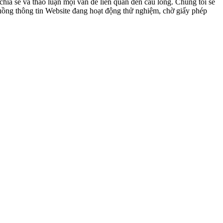
ia sẻ và thảo luận mọi vấn đề liên quan đến cầu lông. Chúng tôi sẽ
 luồng thông tin Website đang hoạt động thử nghiệm, chờ giấy phép