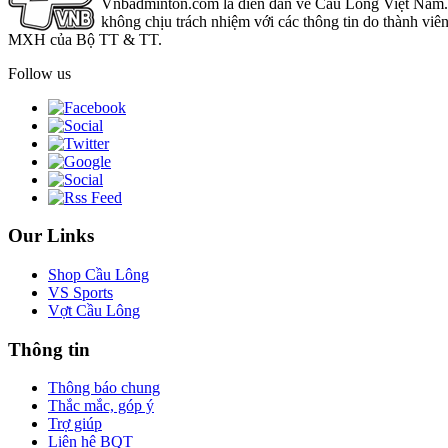
Vnbadminton.com là diễn đàn về Cầu Lông Việt Nam. Vn
không chịu trách nhiệm với các thông tin do thành viê
MXH của Bộ TT & TT.
Follow us
Our Links
Shop Cầu Lông
VS Sports
Vợt Cầu Lông
Thông tin
Thông báo chung
Thắc mắc, góp ý
Trợ giúp
Liên hệ BQT