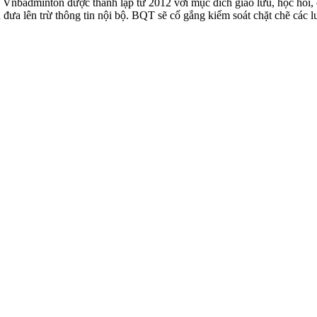
badminton được thành lập từ 2012 với mục đích giao lưu, học hỏi, ch
n đưa lên trừ thông tin nội bộ. BQT sẽ cố gắng kiểm soát chặt chẽ các