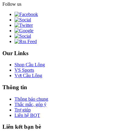
Follow us
Our Links
Shop Cầu Lông
VS Sports
Vợt Cầu Lông
Thông tin
Thông báo chung
Thắc mắc, góp ý
Trợ giúp
Liên hệ BQT
Liên kết bạn bè