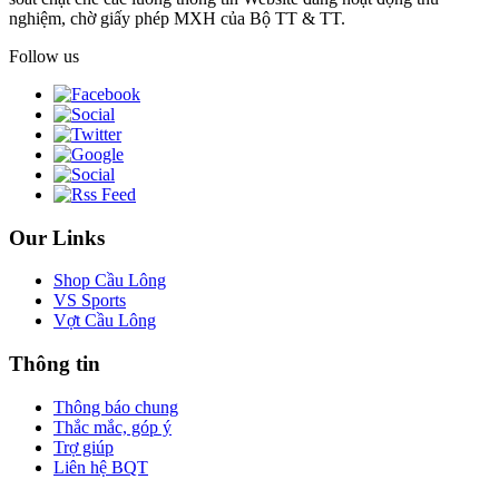
nghiệm, chờ giấy phép MXH của Bộ TT & TT.
Follow us
Our Links
Shop Cầu Lông
VS Sports
Vợt Cầu Lông
Thông tin
Thông báo chung
Thắc mắc, góp ý
Trợ giúp
Liên hệ BQT