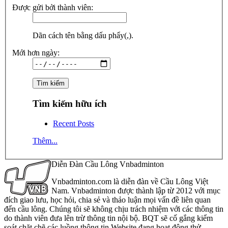
Được gửi bởi thành viên:
Dãn cách tên bằng dấu phẩy(,).
Mới hơn ngày:
Tìm kiếm hữu ích
Recent Posts
Thêm...
Diễn Đàn Cầu Lông Vnbadminton
Vnbadminton.com là diễn đàn về Cầu Lông Việt
Nam. Vnbadminton được thành lập từ 2012 với mục
đích giao lưu, học hỏi, chia sẻ và thảo luận mọi vấn đề liên quan
đến cầu lông. Chúng tôi sẽ không chịu trách nhiệm với các thông tin
do thành viên đưa lên trừ thông tin nội bộ. BQT sẽ cố gắng kiểm
soát chặt chẽ các luồng thông tin Website đang hoạt động thử