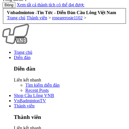
Xem tất cả thành tích có thể đạt được
Vnbadminton -Tin Tức - Diễn Đàn Cầu Lông Việt Nam
Trang chủ
Thành viên
>
rosearerosie1102
>
Trang chủ
Diễn đàn
Diễn đàn
Liên kết nhanh
Tìm kiếm diễn đàn
Recent Posts
Shop Cầu Lông VNB
VnBadmintonTV
Thành viên
Thành viên
Liên kết nhanh