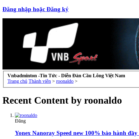
Đăng nhập hoặc Đăng ký
Vnbadminton -Tin Tức - Diễn Đàn Cầu Lông Việt Nam
Trang chủ
Thành viên
>
roonaldo
>
Recent Content by roonaldo
Đăng
Yonex Nanoray Speed new 100% bảo hành đầy 