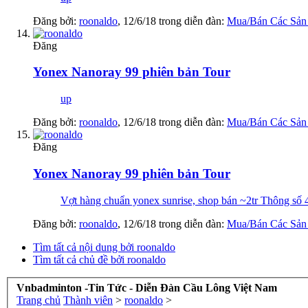
Đăng bởi:
roonaldo
,
12/6/18
trong diễn đàn:
Mua/Bán Các Sản
Đăng
Yonex Nanoray 99 phiên bản Tour
up
Đăng bởi:
roonaldo
,
12/6/18
trong diễn đàn:
Mua/Bán Các Sản
Đăng
Yonex Nanoray 99 phiên bản Tour
Vợt hàng chuẩn yonex sunrise, shop bán ~2tr Thông số 4U
Đăng bởi:
roonaldo
,
12/6/18
trong diễn đàn:
Mua/Bán Các Sản
Tìm tất cả nội dung bởi roonaldo
Tìm tất cả chủ đề bởi roonaldo
Vnbadminton -Tin Tức - Diễn Đàn Cầu Lông Việt Nam
Trang chủ
Thành viên
>
roonaldo
>