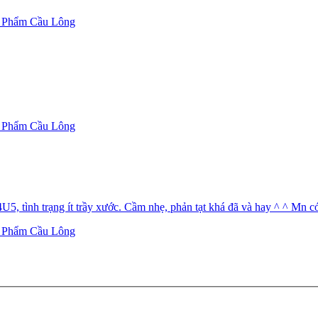
 Phẩm Cầu Lông
 Phẩm Cầu Lông
5, tình trạng ít trầy xước. Cầm nhẹ, phản tạt khá đã và hay ^ ^ Mn c
 Phẩm Cầu Lông