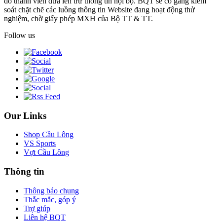
do thành viên đưa lên trừ thông tin nội bộ. BQT sẽ cố gắng kiểm
soát chặt chẽ các luồng thông tin Website đang hoạt động thử
nghiệm, chờ giấy phép MXH của Bộ TT & TT.
Follow us
Our Links
Shop Cầu Lông
VS Sports
Vợt Cầu Lông
Thông tin
Thông báo chung
Thắc mắc, góp ý
Trợ giúp
Liên hệ BQT