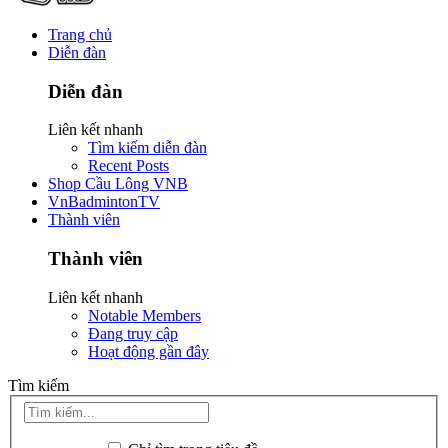
Trang chủ
Diễn đàn
Diễn đàn
Liên kết nhanh
Tìm kiếm diễn đàn
Recent Posts
Shop Cầu Lông VNB
VnBadmintonTV
Thành viên
Thành viên
Liên kết nhanh
Notable Members
Đang truy cập
Hoạt động gần đây
Tìm kiếm