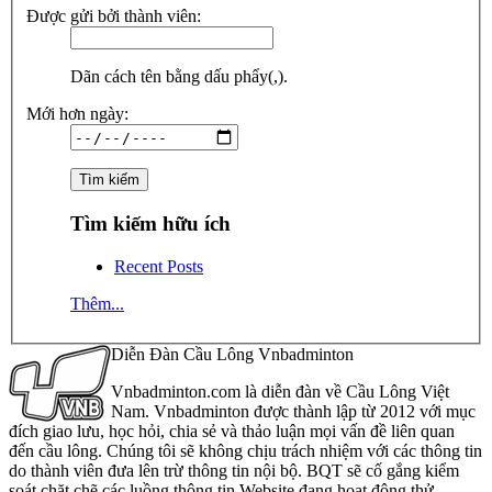
Được gửi bởi thành viên:
Dãn cách tên bằng dấu phẩy(,).
Mới hơn ngày:
Tìm kiếm hữu ích
Recent Posts
Thêm...
Diễn Đàn Cầu Lông Vnbadminton
Vnbadminton.com là diễn đàn về Cầu Lông Việt
Nam. Vnbadminton được thành lập từ 2012 với mục
đích giao lưu, học hỏi, chia sẻ và thảo luận mọi vấn đề liên quan
đến cầu lông. Chúng tôi sẽ không chịu trách nhiệm với các thông tin
do thành viên đưa lên trừ thông tin nội bộ. BQT sẽ cố gắng kiểm
soát chặt chẽ các luồng thông tin Website đang hoạt động thử