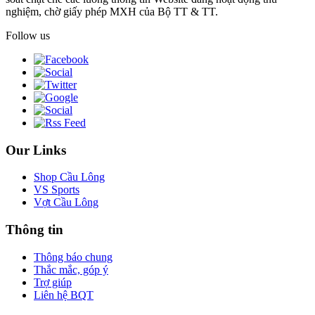
nghiệm, chờ giấy phép MXH của Bộ TT & TT.
Follow us
Our Links
Shop Cầu Lông
VS Sports
Vợt Cầu Lông
Thông tin
Thông báo chung
Thắc mắc, góp ý
Trợ giúp
Liên hệ BQT